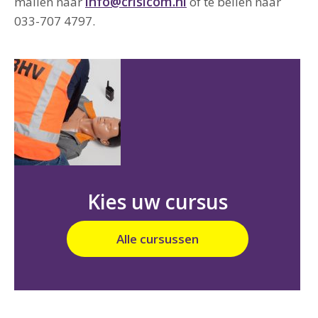
info@crisicom.nl
mailen naar
of te bellen naar
033-707 4797.
Kies uw cursus
Alle cursussen