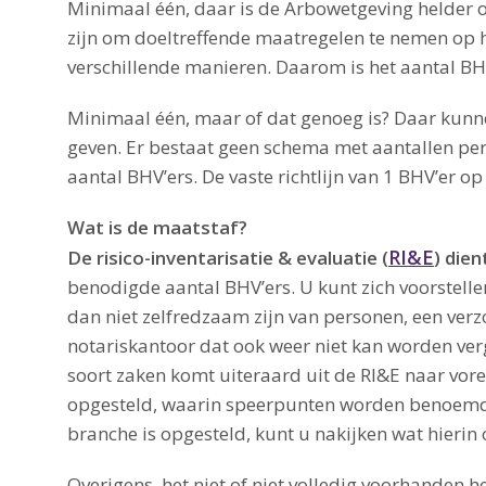
Minimaal één, daar is de Arbowetgeving helder ov
zijn om doeltreffende maatregelen te nemen op h
verschillende manieren. Daarom is het aantal BHV’
Minimaal één, maar of dat genoeg is? Daar kunn
geven. Er bestaat geen schema met aantallen per
aantal BHV’ers. De vaste richtlijn van 1 BHV’er o
Wat is de maatstaf?
RI&E
De risico-inventarisatie & evaluatie (
) dien
benodigde aantal BHV’ers. U kunt zich voorstellen
dan niet zelfredzaam zijn van personen, een verz
notariskantoor dat ook weer niet kan worden verg
soort zaken komt uiteraard uit de RI&E naar vor
opgesteld, waarin speerpunten worden benoemd. 
branche is opgesteld, kunt u nakijken wat hierin 
Overigens, het niet of niet volledig voorhanden h