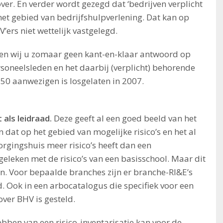
er. En verder wordt gezegd dat ‘bedrijven verplicht
et gebied van bedrijfshulpverlening. Dat kan op
ers niet wettelijk vastgelegd.
en wij u zomaar geen kant-en-klaar antwoord op
soneelsleden en het daarbij (verplicht) behorende
p 50 aanwezigen is losgelaten in 2007.
t als leidraad.
Deze geeft al een goed beeld van het
 dat op het gebied van mogelijke risico’s en het al
orgingshuis meer risico’s heeft dan een
eleken met de risico’s van een basisschool. Maar dit
en. Voor bepaalde branches zijn er branche-RI&E’s
Ook in een arbocatalogus die specifiek voor een
over BHV is gesteld.
ebben van een risico-inventarisatie kan voor de