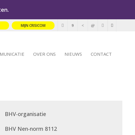
ten.
R
MIJN CRISICOM
MMUNICATIE
OVER ONS
NIEUWS
CONTACT
BHV-organisatie
BHV Nen-norm 8112