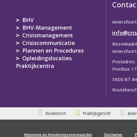
Contac
BHV
Amersfoort
BHV-Management
info@cris
Crisismanagement
Crisiscommunicatie
Bezoekadre
Plannen en Procedures
Amersfoort
Opleidingslocaties
Postadres:
Praktijkcentra
Postbus 1
3800 BT Am
Routebesch
Realistisch
Praktijkgericht
Bele
Algemene en Annuleringsvoorwaarden
Disclaimer
P