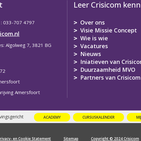
t
Leer Crisicom ken
Over ons
 : 033-707 4797
Visie Missie Concept
icom.nl
Wie is wie
s: Algolweg 7, 3821 BG
Vacatures
Nieuws
Iniatieven van Crisic
Duurzaamheid MVO
772
Partners van Crisicom
ersfoort
rijving Amersfoort
vingsgericht
ACADEMY
CURSUSKALENDER
MI
rivacy- en Cookie Statement
Sitemap
Copyright © 2024 Crisicom