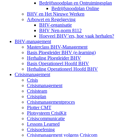
Bedrijfsnoodplan en Ontruimingsplan
Bedrijfsnoodplan Online
BHV en Het Nieuwe Werken
Arbowet en Regelgeving
BHV-organisatie
BHV Nen-norm 8112
Hoeveel BHV’ers, hoe vaak herhalen?
BHV-management
Masterclass BHV-Management
Basis Ploegleider BHV (e-learning)
Herhaling Ploegleider BHV
Basis Operationeel Hoofd BHV
Herhaling Operationeel Hoofd BHV
Crisismanagement
Crisis
Crisismanagement
Crisisteam
Crisisplan
Crisismanagementproces
Plotter CMT
Plotsysteem CrisiKit
Crisiscommunicatie
Lessons Learned
Crisisoefening
Crisismanagement volgens Crisicom