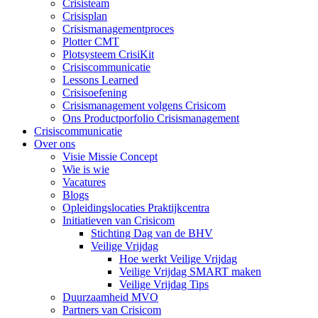
Crisisteam
Crisisplan
Crisismanagementproces
Plotter CMT
Plotsysteem CrisiKit
Crisiscommunicatie
Lessons Learned
Crisisoefening
Crisismanagement volgens Crisicom
Ons Productporfolio Crisismanagement
Crisiscommunicatie
Over ons
Visie Missie Concept
Wie is wie
Vacatures
Blogs
Opleidingslocaties Praktijkcentra
Initiatieven van Crisicom
Stichting Dag van de BHV
Veilige Vrijdag
Hoe werkt Veilige Vrijdag
Veilige Vrijdag SMART maken
Veilige Vrijdag Tips
Duurzaamheid MVO
Partners van Crisicom