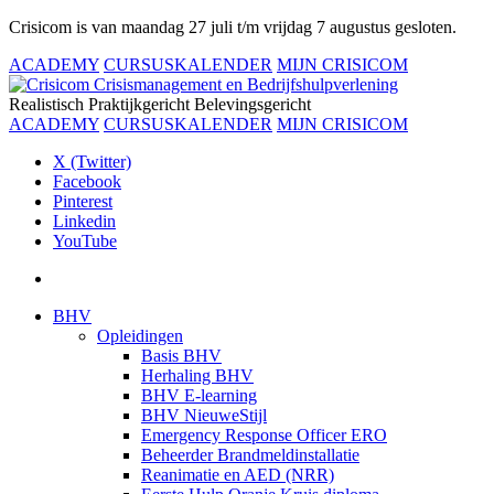
Crisicom is van maandag 27 juli t/m vrijdag 7 augustus gesloten.
ACADEMY
CURSUSKALENDER
MIJN CRISICOM
Realistisch
Praktijkgericht
Belevingsgericht
ACADEMY
CURSUSKALENDER
MIJN CRISICOM
X (Twitter)
Facebook
Pinterest
Linkedin
YouTube
BHV
Opleidingen
Basis BHV
Herhaling BHV
BHV E-learning
BHV NieuweStijl
Emergency Response Officer ERO
Beheerder Brandmeldinstallatie
Reanimatie en AED (NRR)