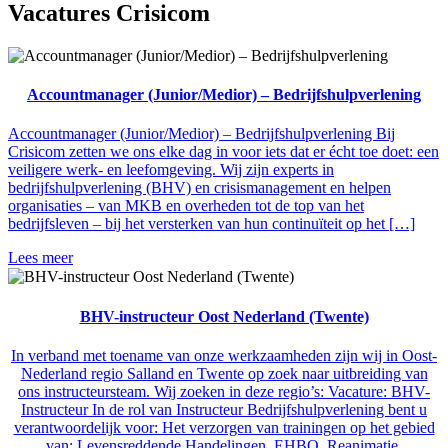
Vacatures Crisicom
Accountmanager (Junior/Medior) – Bedrijfshulpverlening
Accountmanager (Junior/Medior) – Bedrijfshulpverlening Bij
Crisicom zetten we ons elke dag in voor iets dat er écht toe doet: een
veiligere werk- en leefomgeving. Wij zijn experts in
bedrijfshulpverlening (BHV) en crisismanagement en helpen
organisaties – van MKB en overheden tot de top van het
bedrijfsleven – bij het versterken van hun continuïteit op het […]
Lees meer
BHV-instructeur Oost Nederland (Twente)
In verband met toename van onze werkzaamheden zijn wij in Oost-
Nederland regio Salland en Twente op zoek naar uitbreiding van
ons instructeursteam. Wij zoeken in deze regio’s: Vacature: BHV-
Instructeur In de rol van Instructeur Bedrijfshulpverlening bent u
verantwoordelijk voor: Het verzorgen van trainingen op het gebied
van: Levensreddende Handelingen, EHBO, Reanimatie,