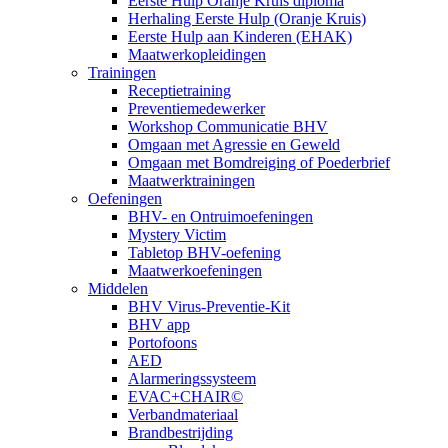
Eerste Hulp Oranje Kruis diploma
Herhaling Eerste Hulp (Oranje Kruis)
Eerste Hulp aan Kinderen (EHAK)
Maatwerkopleidingen
Trainingen
Receptietraining
Preventiemedewerker
Workshop Communicatie BHV
Omgaan met Agressie en Geweld
Omgaan met Bomdreiging of Poederbrief
Maatwerktrainingen
Oefeningen
BHV- en Ontruimoefeningen
Mystery Victim
Tabletop BHV-oefening
Maatwerkoefeningen
Middelen
BHV Virus-Preventie-Kit
BHV app
Portofoons
AED
Alarmeringssysteem
EVAC+CHAIR©
Verbandmateriaal
Brandbestrijding