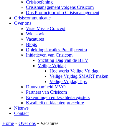
Crisisoefening
Crisismanagement volgens Crisicom
Ons Productporfolio Crisismanagement
Crisiscommunicatie
Over ons
Visie Missie Concept
Wie is wie
Vacatures
Blogs
Opleidingslocaties Praktijkcentra
Initiatieven van Crisicom
Stichting Dag van de BHV
Veilige Vrijdag
Hoe werkt Veilige Vrijdag
Veilige Vrijdag SMART maken
Veilige Vrijdag Tips
Duurzaamheid MVO
Partners van Crisicom
Erkenningen en kwaliteitsregisters
Kwaliteit en klachtenprocedure
Nieuws
Contact
Home
»
Over ons
»
Vacatures