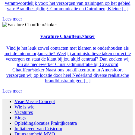
verantwoordelijk voor: het verzorgen van trainingen op het gebied
van: Brandbestrijding, Communicatie en Ontruimen, Kleine [...]
Lees meer
Vacature Chauffeur/stoker
Vind je het leuk zowel contacten met klanten te onderhouden als
met de interne organisatie? Weet jij administratieve taken correct te
verzorgen en staat de klant bij jou altijd centraal? Dan zoeken wij
jou als medewerker Cursusadministratie bij Crisicom!
Chauffeur/stoker Naast ons praktijkcentrum in Amersfoort
verzorgen wij op locatie door heel Nederland diverse realistische
brandblustrainingen [...]
Lees meer
Visie Missie Concept
Wie is wie
Vacatures
Blogs
Opleidingslocaties Praktijkcentra
Initiatieven van Crisicom
Duurzaamheid MVO