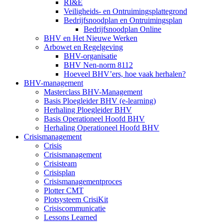
RI&E
Veiligheids- en Ontruimingsplattegrond
Bedrijfsnoodplan en Ontruimingsplan
Bedrijfsnoodplan Online
BHV en Het Nieuwe Werken
Arbowet en Regelgeving
BHV-organisatie
BHV Nen-norm 8112
Hoeveel BHV’ers, hoe vaak herhalen?
BHV-management
Masterclass BHV-Management
Basis Ploegleider BHV (e-learning)
Herhaling Ploegleider BHV
Basis Operationeel Hoofd BHV
Herhaling Operationeel Hoofd BHV
Crisismanagement
Crisis
Crisismanagement
Crisisteam
Crisisplan
Crisismanagementproces
Plotter CMT
Plotsysteem CrisiKit
Crisiscommunicatie
Lessons Learned