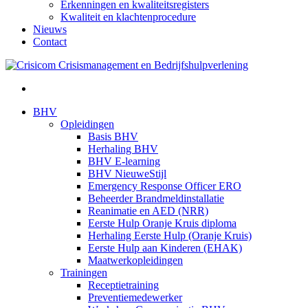
Erkenningen en kwaliteitsregisters
Kwaliteit en klachtenprocedure
Nieuws
Contact
BHV
Opleidingen
Basis BHV
Herhaling BHV
BHV E-learning
BHV NieuweStijl
Emergency Response Officer ERO
Beheerder Brandmeldinstallatie
Reanimatie en AED (NRR)
Eerste Hulp Oranje Kruis diploma
Herhaling Eerste Hulp (Oranje Kruis)
Eerste Hulp aan Kinderen (EHAK)
Maatwerkopleidingen
Trainingen
Receptietraining
Preventiemedewerker