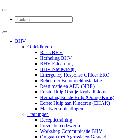
BHV
Opleidingen
Basis BHV
Herhaling BHV
BHV E-learning
BHV NieuweStijl
Emergency Response Officer ERO
Beheerder Brandmeldinstallatie
Reanimatie en AED (NRR)
Eerste Hulp Oranje Kruis diploma
Herhaling Eerste Hulp (Oranje Kruis)
Eerste Hulp aan Kinderen (EHAK)
Maatwerkopleidingen
Trainingen
Receptietraining
Preventiemedewerker
Workshop Communicatie BHV
Omgaan met Agressie en Geweld