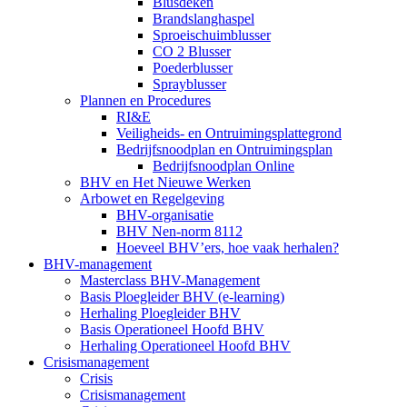
Blusdeken
Brandslanghaspel
Sproeischuimblusser
CO 2 Blusser
Poederblusser
Sprayblusser
Plannen en Procedures
RI&E
Veiligheids- en Ontruimingsplattegrond
Bedrijfsnoodplan en Ontruimingsplan
Bedrijfsnoodplan Online
BHV en Het Nieuwe Werken
Arbowet en Regelgeving
BHV-organisatie
BHV Nen-norm 8112
Hoeveel BHV’ers, hoe vaak herhalen?
BHV-management
Masterclass BHV-Management
Basis Ploegleider BHV (e-learning)
Herhaling Ploegleider BHV
Basis Operationeel Hoofd BHV
Herhaling Operationeel Hoofd BHV
Crisismanagement
Crisis
Crisismanagement