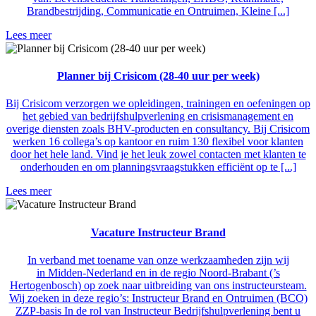
Brandbestrijding, Communicatie en Ontruimen, Kleine [...]
Lees meer
Planner bij Crisicom (28-40 uur per week)
Bij Crisicom verzorgen we opleidingen, trainingen en oefeningen op
het gebied van bedrijfshulpverlening en crisismanagement en
overige diensten zoals BHV-producten en consultancy. Bij Crisicom
werken 16 collega’s op kantoor en ruim 130 flexibel voor klanten
door het hele land. Vind je het leuk zowel contacten met klanten te
onderhouden en om planningsvraagstukken efficiënt op te [...]
Lees meer
Vacature Instructeur Brand
In verband met toename van onze werkzaamheden zijn wij
in Midden-Nederland en in de regio Noord-Brabant (’s
Hertogenbosch) op zoek naar uitbreiding van ons instructeursteam.
Wij zoeken in deze regio’s: Instructeur Brand en Ontruimen (BCO)
ZZP-basis In de rol van Instructeur Bedrijfshulpverlening bent u