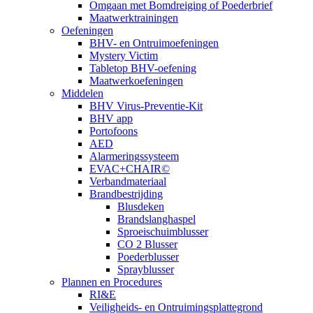
Omgaan met Bomdreiging of Poederbrief
Maatwerktrainingen
Oefeningen
BHV- en Ontruimoefeningen
Mystery Victim
Tabletop BHV-oefening
Maatwerkoefeningen
Middelen
BHV Virus-Preventie-Kit
BHV app
Portofoons
AED
Alarmeringssysteem
EVAC+CHAIR©
Verbandmateriaal
Brandbestrijding
Blusdeken
Brandslanghaspel
Sproeischuimblusser
CO 2 Blusser
Poederblusser
Sprayblusser
Plannen en Procedures
RI&E
Veiligheids- en Ontruimingsplattegrond