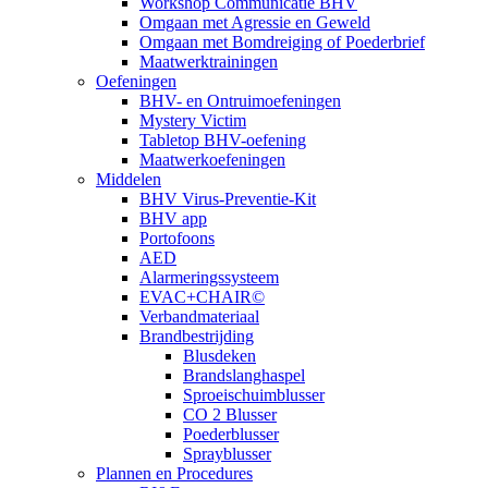
Workshop Communicatie BHV
Omgaan met Agressie en Geweld
Omgaan met Bomdreiging of Poederbrief
Maatwerktrainingen
Oefeningen
BHV- en Ontruimoefeningen
Mystery Victim
Tabletop BHV-oefening
Maatwerkoefeningen
Middelen
BHV Virus-Preventie-Kit
BHV app
Portofoons
AED
Alarmeringssysteem
EVAC+CHAIR©
Verbandmateriaal
Brandbestrijding
Blusdeken
Brandslanghaspel
Sproeischuimblusser
CO 2 Blusser
Poederblusser
Sprayblusser
Plannen en Procedures