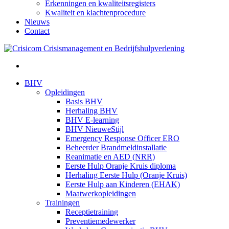
Erkenningen en kwaliteitsregisters
Kwaliteit en klachtenprocedure
Nieuws
Contact
BHV
Opleidingen
Basis BHV
Herhaling BHV
BHV E-learning
BHV NieuweStijl
Emergency Response Officer ERO
Beheerder Brandmeldinstallatie
Reanimatie en AED (NRR)
Eerste Hulp Oranje Kruis diploma
Herhaling Eerste Hulp (Oranje Kruis)
Eerste Hulp aan Kinderen (EHAK)
Maatwerkopleidingen
Trainingen
Receptietraining
Preventiemedewerker