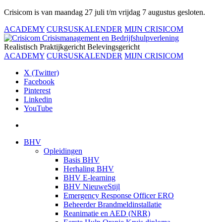
Crisicom is van maandag 27 juli t/m vrijdag 7 augustus gesloten.
ACADEMY
CURSUSKALENDER
MIJN CRISICOM
Realistisch
Praktijkgericht
Belevingsgericht
ACADEMY
CURSUSKALENDER
MIJN CRISICOM
X (Twitter)
Facebook
Pinterest
Linkedin
YouTube
BHV
Opleidingen
Basis BHV
Herhaling BHV
BHV E-learning
BHV NieuweStijl
Emergency Response Officer ERO
Beheerder Brandmeldinstallatie
Reanimatie en AED (NRR)