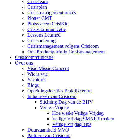
Crisisteam
Crisisplan
Crisismanagementproces
Plotter CMT
Plotsysteem CrisiKit
Crisiscommunicatie
Lessons Learned
Crisisoefening
Crisismanagement volgens Crisicom
Ons Productporfolio Crisismanagement
Crisiscommunicatie
Over ons
Visie Missie Concept
Wie is wie
Vacatures
Blogs
Opleidingslocaties Praktijkcentra
Initiatieven van Crisicom
Stichting Dag van de BHV
Veilige Vrijdag
Hoe werkt Veilige Vrijdag
Veilige Vrijdag SMART maken
Veilige Vrijdag Tips
Duurzaamheid MVO
Partners van Crisicom