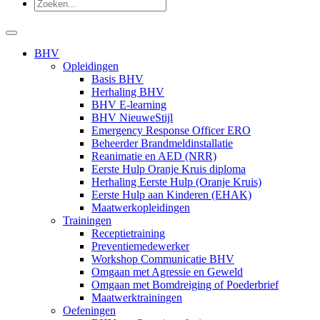
BHV
Opleidingen
Basis BHV
Herhaling BHV
BHV E-learning
BHV NieuweStijl
Emergency Response Officer ERO
Beheerder Brandmeldinstallatie
Reanimatie en AED (NRR)
Eerste Hulp Oranje Kruis diploma
Herhaling Eerste Hulp (Oranje Kruis)
Eerste Hulp aan Kinderen (EHAK)
Maatwerkopleidingen
Trainingen
Receptietraining
Preventiemedewerker
Workshop Communicatie BHV
Omgaan met Agressie en Geweld
Omgaan met Bomdreiging of Poederbrief
Maatwerktrainingen
Oefeningen