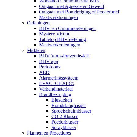
Workshop Communicatie BHV
Omgaan met Agressie en Geweld
Omgaan met Bomdreiging of Poederbrief
Maatwerktrainingen
Oefeningen
BHV- en Ontruimoefeningen
Mystery Victim
Tabletop BHV-oefening
Maatwerkoefeningen
Middelen
BHV Virus-Preventie-Kit
BHV app
Portofoons
AED
Alarmeringssysteem
EVAC+CHAIR©
Verbandmateriaal
Brandbestrijding
Blusdeken
Brandslanghaspel
Sproeischuimblusser
CO 2 Blusser
Poederblusser
Sprayblusser
Plannen en Procedures