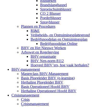
Blusdeken
Brandslanghaspel
Sproeischuimblusser
CO 2 Blusser
Poederblusser
Sprayblusser
Plannen en Procedures
RI&E
Veiligheids- en Ontruimingsplattegrond
Bedrijfsnoodplan en Ontruimingsplan
Bedrijfsnoodplan Online
BHV en Het Nieuwe Werken
Arbowet en Regelgeving
BHV-organisatie
BHV Nen-norm 8112
Hoeveel BHV’ers, hoe vaak herhalen?
BHV-management
Masterclass BHV-Management
Basis Ploegleider BHV (e-learning)
Herhaling Ploegleider BHV
Basis Operationeel Hoofd BHV
Herhaling Operationeel Hoofd BHV
Crisismanagement
Crisis
Crisismanagement