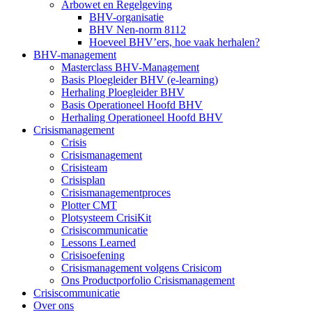
Arbowet en Regelgeving
BHV-organisatie
BHV Nen-norm 8112
Hoeveel BHV’ers, hoe vaak herhalen?
BHV-management
Masterclass BHV-Management
Basis Ploegleider BHV (e-learning)
Herhaling Ploegleider BHV
Basis Operationeel Hoofd BHV
Herhaling Operationeel Hoofd BHV
Crisismanagement
Crisis
Crisismanagement
Crisisteam
Crisisplan
Crisismanagementproces
Plotter CMT
Plotsysteem CrisiKit
Crisiscommunicatie
Lessons Learned
Crisisoefening
Crisismanagement volgens Crisicom
Ons Productporfolio Crisismanagement
Crisiscommunicatie
Over ons