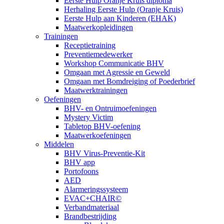
Eerste Hulp Oranje Kruis diploma
Herhaling Eerste Hulp (Oranje Kruis)
Eerste Hulp aan Kinderen (EHAK)
Maatwerkopleidingen
Trainingen
Receptietraining
Preventiemedewerker
Workshop Communicatie BHV
Omgaan met Agressie en Geweld
Omgaan met Bomdreiging of Poederbrief
Maatwerktrainingen
Oefeningen
BHV- en Ontruimoefeningen
Mystery Victim
Tabletop BHV-oefening
Maatwerkoefeningen
Middelen
BHV Virus-Preventie-Kit
BHV app
Portofoons
AED
Alarmeringssysteem
EVAC+CHAIR©
Verbandmateriaal
Brandbestrijding