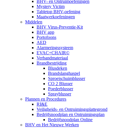
BHV- en Ontruimoefeningen
Mystery Victim
Tabletop BHV-oefening
Maatwerkoefeningen
Middelen
BHV Virus-Preventie-Kit
BHV app
Portofoons
AED
Alarmeringssysteem
EVAC+CHAIR©
Verbandmateriaal
Brandbestrijding
Blusdeken
Brandslanghaspel
Sproeischuimblusser
CO 2 Blusser
Poederblusser
Sprayblusser
Plannen en Procedures
RI&E
Veiligheids- en Ontruimingsplattegrond
Bedrijfsnoodplan en Ontruimingsplan
Bedrijfsnoodplan Online
BHV en Het Nieuwe Werken