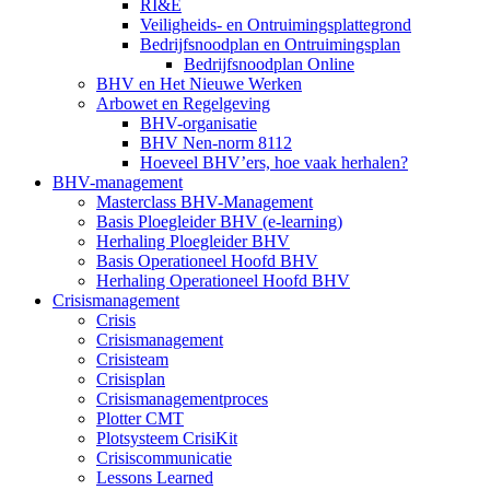
RI&E
Veiligheids- en Ontruimingsplattegrond
Bedrijfsnoodplan en Ontruimingsplan
Bedrijfsnoodplan Online
BHV en Het Nieuwe Werken
Arbowet en Regelgeving
BHV-organisatie
BHV Nen-norm 8112
Hoeveel BHV’ers, hoe vaak herhalen?
BHV-management
Masterclass BHV-Management
Basis Ploegleider BHV (e-learning)
Herhaling Ploegleider BHV
Basis Operationeel Hoofd BHV
Herhaling Operationeel Hoofd BHV
Crisismanagement
Crisis
Crisismanagement
Crisisteam
Crisisplan
Crisismanagementproces
Plotter CMT
Plotsysteem CrisiKit
Crisiscommunicatie
Lessons Learned