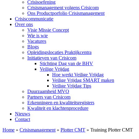
Crisisoefening
Crisismanagement volgens Crisicom
Ons Productporfolio Crisismanagement
Crisiscommunicatie
Over ons
Visie Missie Concept
Wie is wie
Vacatures
Blogs
Opleidingslocaties Praktijkcentra
Initiatieven van Crisicom
Stichting Dag van de BHV
Veilige Vrijdag
Hoe werkt Veilige Vrijdag
Veilige Vrijdag SMART maken
Veilige Vrijdag Tips
Duurzaamheid MVO
Partners van Crisicom
Erkenningen en kwaliteitsregisters
Kwaliteit en klachtenprocedure
Nieuws
Contact
Home
»
Crisismanagement
»
Plotter CMT
»
Training Plotter CMT