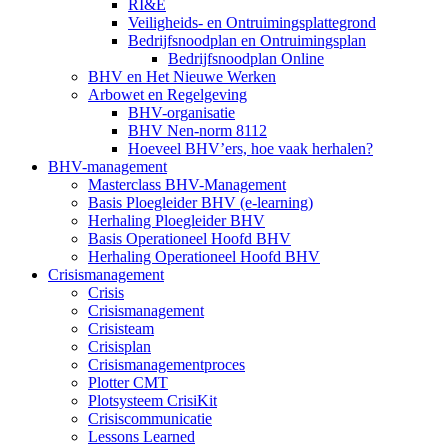
RI&E
Veiligheids- en Ontruimingsplattegrond
Bedrijfsnoodplan en Ontruimingsplan
Bedrijfsnoodplan Online
BHV en Het Nieuwe Werken
Arbowet en Regelgeving
BHV-organisatie
BHV Nen-norm 8112
Hoeveel BHV’ers, hoe vaak herhalen?
BHV-management
Masterclass BHV-Management
Basis Ploegleider BHV (e-learning)
Herhaling Ploegleider BHV
Basis Operationeel Hoofd BHV
Herhaling Operationeel Hoofd BHV
Crisismanagement
Crisis
Crisismanagement
Crisisteam
Crisisplan
Crisismanagementproces
Plotter CMT
Plotsysteem CrisiKit
Crisiscommunicatie
Lessons Learned