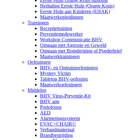
Eerste Hulp Oranje Kruis diploma
Herhaling Eerste Hulp (Oranje Kruis)
Eerste Hulp aan Kinderen (EHAK)
Maatwerkopleidingen
Trainingen
Receptietraining
Preventiemedewerker
Workshop Communicatie BHV
Omgaan met Agressie en Geweld
Omgaan met Bomdreiging of Poederbrief
Maatwerktrainingen
Oefeningen
BHV- en Ontruimoefeningen
Mystery Victim
Tabletop BHV-oefening
Maatwerkoefeningen
Middelen
BHV Virus-Preventie-Kit
BHV app
Portofoons
AED
Alarmeringssysteem
EVAC+CHAIR©
Verbandmateriaal
Brandbestrijding