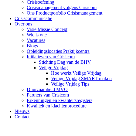
Crisisoefening
Crisismanagement volgens Crisicom
Ons Productporfolio Crisismanagement
Crisiscommunicatie
Over ons
Visie Missie Concept
Wie is wie
Vacatures
Blogs
Opleidingslocaties Praktijkcentra
Initiatieven van Crisicom
Stichting Dag van de BHV
Veilige Vrijdag
Hoe werkt Veilige Vrijdag
Veilige Vrijdag SMART maken
Veilige Vrijdag Tips
Duurzaamheid MVO
Partners van Crisicom
Erkenningen en kwaliteitsregisters
Kwaliteit en klachtenprocedure
Nieuws
Contact