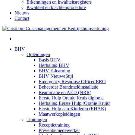
Erkenningen en kwaliteitsregisters
Kwaliteit en klachtenprocedure
Nieuws
Contact
BHV
Opleidingen
Basis BHV
Herhaling BHV
BHV E-learning
BHV NieuweStijl
Emergency Response Officer ERO
Beheerder Brandmeldinstallatie
Reanimatie en AED (NRR)
Eerste Hulp Oranje Kruis diploma
Herhaling Eerste Hulp (Oranje Kruis)
Eerste Hulp aan Kinderen (EHAK)
Maatwerkopleidingen
Trainingen
Receptietraining
Preventiemedewerker