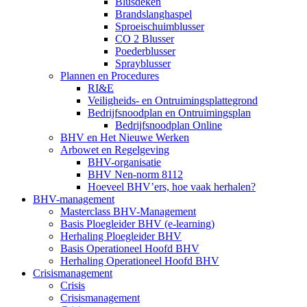
Blusdeken
Brandslanghaspel
Sproeischuimblusser
CO 2 Blusser
Poederblusser
Sprayblusser
Plannen en Procedures
RI&E
Veiligheids- en Ontruimingsplattegrond
Bedrijfsnoodplan en Ontruimingsplan
Bedrijfsnoodplan Online
BHV en Het Nieuwe Werken
Arbowet en Regelgeving
BHV-organisatie
BHV Nen-norm 8112
Hoeveel BHV’ers, hoe vaak herhalen?
BHV-management
Masterclass BHV-Management
Basis Ploegleider BHV (e-learning)
Herhaling Ploegleider BHV
Basis Operationeel Hoofd BHV
Herhaling Operationeel Hoofd BHV
Crisismanagement
Crisis
Crisismanagement