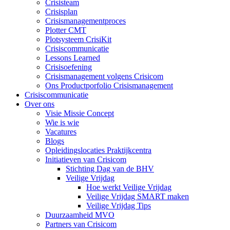
Crisisteam
Crisisplan
Crisismanagementproces
Plotter CMT
Plotsysteem CrisiKit
Crisiscommunicatie
Lessons Learned
Crisisoefening
Crisismanagement volgens Crisicom
Ons Productporfolio Crisismanagement
Crisiscommunicatie
Over ons
Visie Missie Concept
Wie is wie
Vacatures
Blogs
Opleidingslocaties Praktijkcentra
Initiatieven van Crisicom
Stichting Dag van de BHV
Veilige Vrijdag
Hoe werkt Veilige Vrijdag
Veilige Vrijdag SMART maken
Veilige Vrijdag Tips
Duurzaamheid MVO
Partners van Crisicom