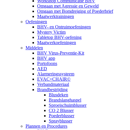
Workshop Communicatie BHV
Omgaan met Agressie en Geweld
Omgaan met Bomdreiging of Poederbrief
Maatwerktrainingen
Oefeningen
BHV- en Ontruimoefeningen
Mystery Victim
Tabletop BHV-oefening
Maatwerkoefeningen
Middelen
BHV Virus-Preventie-Kit
BHV app
Portofoons
AED
Alarmeringssysteem
EVAC+CHAIR©
Verbandmateriaal
Brandbestrijding
Blusdeken
Brandslanghaspel
Sproeischuimblusser
CO 2 Blusser
Poederblusser
Sprayblusser
Plannen en Procedures