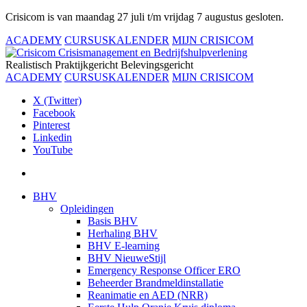
Crisicom is van maandag 27 juli t/m vrijdag 7 augustus gesloten.
ACADEMY
CURSUSKALENDER
MIJN CRISICOM
Realistisch
Praktijkgericht
Belevingsgericht
ACADEMY
CURSUSKALENDER
MIJN CRISICOM
X (Twitter)
Facebook
Pinterest
Linkedin
YouTube
BHV
Opleidingen
Basis BHV
Herhaling BHV
BHV E-learning
BHV NieuweStijl
Emergency Response Officer ERO
Beheerder Brandmeldinstallatie
Reanimatie en AED (NRR)